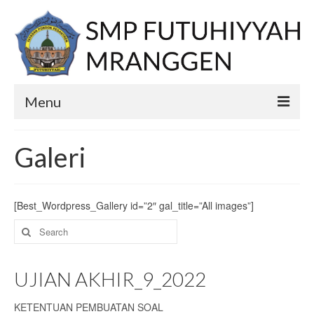
Menu
Home
Galeri
PPDB
E-learning
[Best_Wordpress_Gallery id=”2″ gal_title=”All images”]
Search
Berita
for:
Profil
UJIAN AKHIR_9_2022
Visi
KETENTUAN PEMBUATAN SOAL
Misi