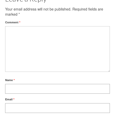
Your email address will not be published.
Required fields are
Tujuan
marked
*
Pendidik
Comment
*
Ekstrakurikuler
Kontak
Name
*
Email
*