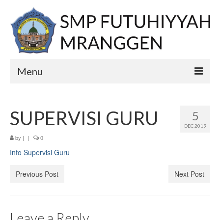
Menu
Home
SUPERVISI GURU
5
PPDB
DEC 2019
E-learning
by
|
|
0
Info Supervisi Guru
Berita
Previous Post
Next Post
Profil
Visi
Leave a Reply
Misi