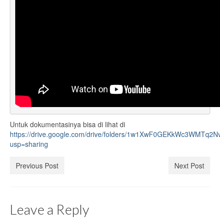
Tujuan
Pendidik
Ekstrakurikuler
Kontak
Untuk dokumentasinya bisa di lihat di
https://drive.google.com/drive/folders/1w1XwF0GEKkWc3WMTq2
usp=sharing
Previous Post
Next Post
Leave a Reply