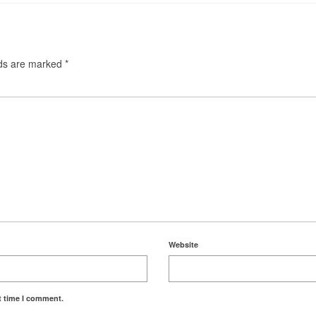
lds are marked
*
Website
t time I comment.