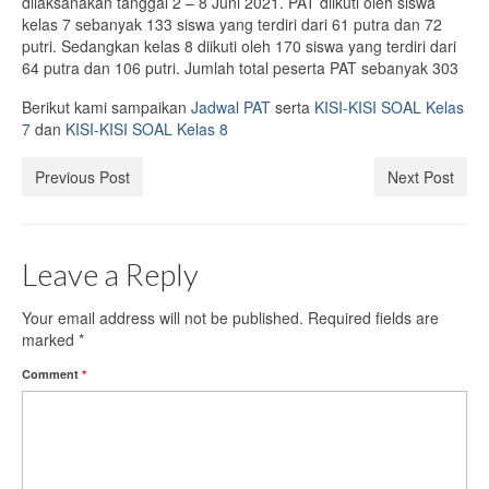
dilaksanakan tanggal 2 – 8 Juni 2021. PAT diikuti oleh siswa
kelas 7 sebanyak 133 siswa yang terdiri dari 61 putra dan 72
Tujuan
putri. Sedangkan kelas 8 diikuti oleh 170 siswa yang terdiri dari
64 putra dan 106 putri. Jumlah total peserta PAT sebanyak 303
Pendidik
Berikut kami sampaikan
Jadwal PAT
serta
KISI-KISI SOAL Kelas
7
dan
KISI-KISI SOAL Kelas 8
Ekstrakurikuler
Kontak
Previous Post
Next Post
Leave a Reply
Your email address will not be published.
Required fields are
marked
*
Comment
*