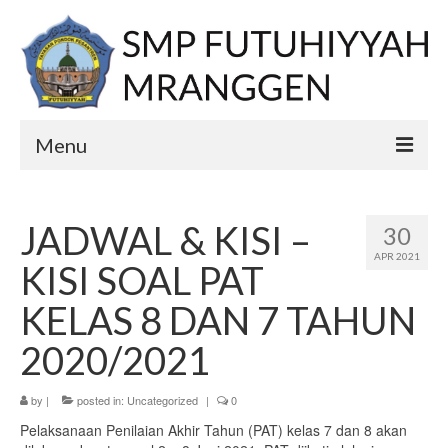
Menu
Home
JADWAL & KISI –
30
PPDB
APR 2021
KISI SOAL PAT
E-learning
KELAS 8 DAN 7 TAHUN
Berita
2020/2021
Profil
by
|
posted in:
Uncategorized
|
0
Visi
Pelaksanaan Penilaian Akhir Tahun (PAT) kelas 7 dan 8 akan
Misi