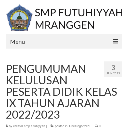
Menu
Home
PENGUMUMAN
3
PPDB
JUN 2023
KELULUSAN
E-learning
PESERTA DIDIK KELAS
Berita
IX TAHUN AJARAN
Profil
2022/2023
Visi
by
creator smp futuhiyyah
|
posted in:
Uncategorized
|
0
Misi