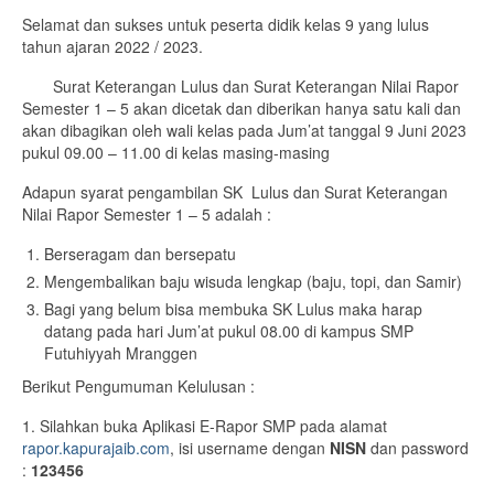
Selamat dan sukses untuk peserta didik kelas 9 yang lulus
Tujuan
tahun ajaran 2022 / 2023.
Surat Keterangan Lulus dan Surat Keterangan Nilai Rapor
Pendidik
Semester 1 – 5 akan dicetak dan diberikan hanya satu kali dan
akan dibagikan oleh wali kelas pada Jum’at tanggal 9 Juni 2023
Ekstrakurikuler
pukul 09.00 – 11.00 di kelas masing-masing
Kontak
Adapun syarat pengambilan SK Lulus dan Surat Keterangan
Nilai Rapor Semester 1 – 5 adalah :
Berseragam dan bersepatu
Mengembalikan baju wisuda lengkap (baju, topi, dan Samir)
Bagi yang belum bisa membuka SK Lulus maka harap
datang pada hari Jum’at pukul 08.00 di kampus SMP
Futuhiyyah Mranggen
Berikut Pengumuman Kelulusan :
1. Silahkan buka Aplikasi E-Rapor SMP pada alamat
rapor.kapurajaib.com
, isi username dengan
NISN
dan password
:
123456