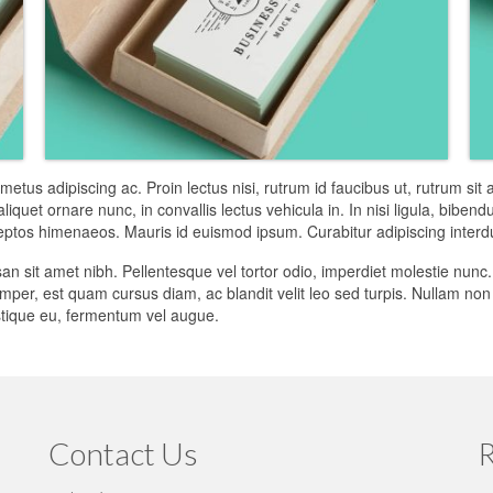
metus adipiscing ac. Proin lectus nisi, rutrum id faucibus ut, rutrum s
quet ornare nunc, in convallis lectus vehicula in. In nisi ligula, bibendum
nceptos himenaeos. Mauris id euismod ipsum. Curabitur adipiscing inter
 sit amet nibh. Pellentesque vel tortor odio, imperdiet molestie nunc.
per, est quam cursus diam, ac blandit velit leo sed turpis. Nullam non 
istique eu, fermentum vel augue.
Contact Us
R