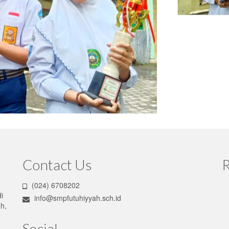
Contact Us
R
(024) 6708202
i
info@smpfutuhiyyah.sch.id
h,
Social