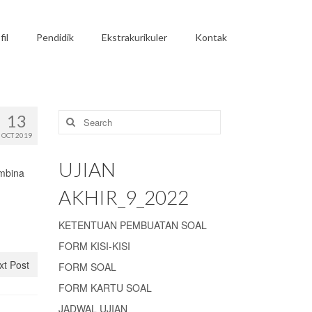
fil
Pendidik
Ekstrakurikuler
Kontak
Search
13
for:
OCT 2019
UJIAN
embina
AKHIR_9_2022
KETENTUAN PEMBUATAN SOAL
FORM KISI-KISI
xt Post
FORM SOAL
FORM KARTU SOAL
JADWAL UJIAN