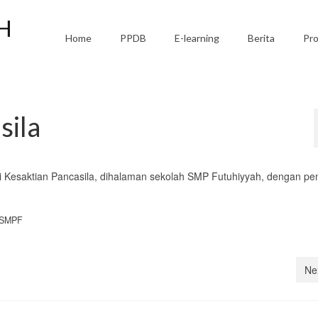
Home
PPDB
E-learning
Berita
Pro
sila
i Kesaktian Pancasila, dihalaman sekolah SMP Futuhiyyah, dengan p
 SMPF
Ne