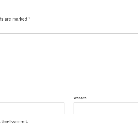
lds are marked
*
Website
t time I comment.