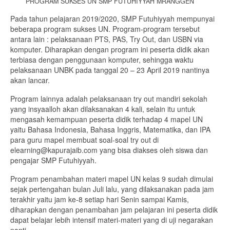
PROGRAM SUKSES UN SMP FUTUHIYYAH MRANGGEN
Pada tahun pelajaran 2019/2020, SMP Futuhiyyah mempunyai
Tujuan
beberapa program sukses UN. Program-program tersebut
antara lain : pelaksanaan PTS, PAS, Try Out, dan USBN via
Pendidik
komputer. Diharapkan dengan program ini peserta didik akan
terbiasa dengan penggunaan komputer, sehingga waktu
Ekstrakurikuler
pelaksanaan UNBK pada tanggal 20 – 23 April 2019 nantinya
akan lancar.
Kontak
Program lainnya adalah pelaksanaan try out mandiri sekolah
yang insyaalloh akan dilaksanakan 4 kali, selain itu untuk
mengasah kemampuan peserta didik terhadap 4 mapel UN
yaitu Bahasa Indonesia, Bahasa Inggris, Matematika, dan IPA
para guru mapel membuat soal-soal try out di
elearning@kapurajaib.com yang bisa diakses oleh siswa dan
pengajar SMP Futuhiyyah.
Program penambahan materi mapel UN kelas 9 sudah dimulai
sejak pertengahan bulan Juli lalu, yang dilaksanakan pada jam
terakhir yaitu jam ke-8 setiap hari Senin sampai Kamis,
diharapkan dengan penambahan jam pelajaran ini peserta didik
dapat belajar lebih intensif materi-materi yang di uji negarakan