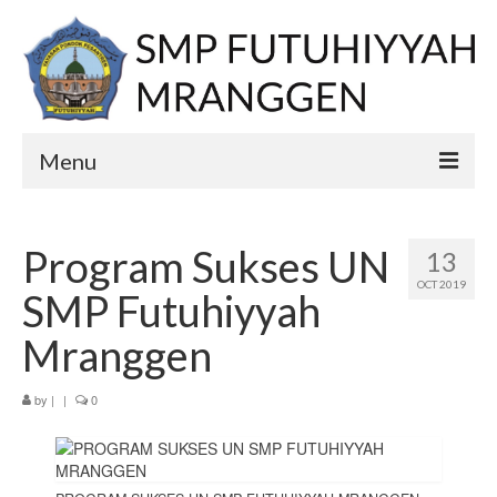
Menu
Home
Program Sukses UN
13
PPDB
OCT 2019
SMP Futuhiyyah
E-learning
Mranggen
Berita
by
|
|
0
Profil
Visi
Misi